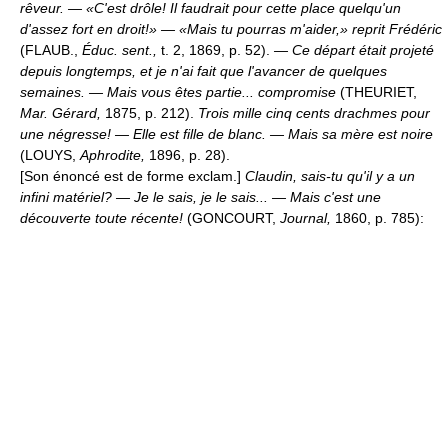
rêveur. — «C'est drôle! Il faudrait pour cette place quelqu'un
d'assez fort en droit!» — «Mais tu pourras m'aider,» reprit Frédéric
(FLAUB.,
Éduc. sent.,
t. 2, 1869, p. 52).
— Ce départ était projeté
depuis longtemps, et je n'ai fait que l'avancer de quelques
semaines. — Mais vous êtes partie... compromise
(THEURIET,
Mar. Gérard,
1875, p. 212).
Trois mille cinq cents drachmes pour
une négresse! — Elle est fille de blanc. — Mais sa mère est noire
(LOUYS,
Aphrodite,
1896, p. 28).
[Son énoncé est de forme exclam.]
Claudin, sais-tu qu'il y a un
infini matériel? — Je le sais, je le sais... — Mais c'est une
découverte toute récente!
(GONCOURT,
Journal,
1860, p. 785):