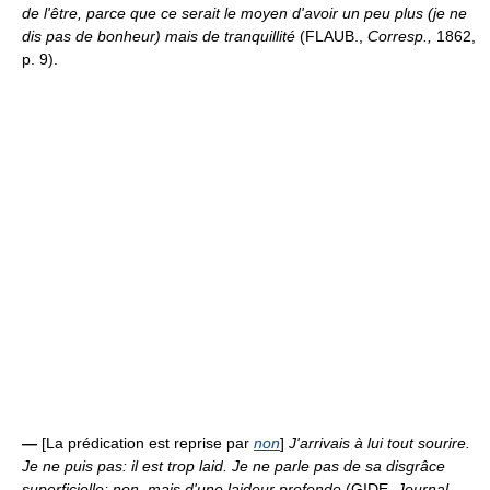
de l'être, parce que ce serait le moyen d'avoir un peu plus (je ne
dis pas de bonheur) mais de tranquillité
(FLAUB.,
Corresp.,
1862,
p. 9).
—
[La prédication est reprise par
non
]
J'arrivais à lui tout sourire.
Je ne puis pas: il est trop laid. Je ne parle pas de sa disgrâce
superficielle; non, mais d'une laideur profonde
(GIDE,
Journal,