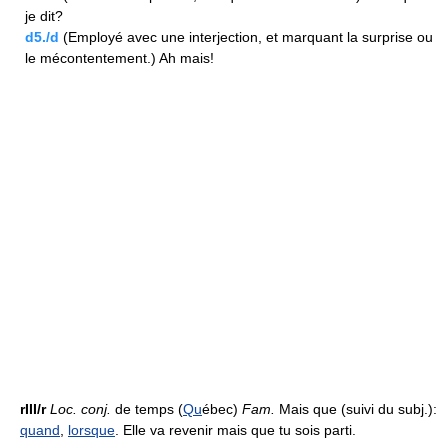
je dit?
d5./d
(Employé avec une interjection, et marquant la surprise ou
le mécontentement.) Ah mais!
rIII/r
Loc.
conj.
de temps (
Qu
ébec)
Fam.
Mais que (suivi du subj.):
quand
,
lorsque
. Elle va revenir mais que tu sois parti.