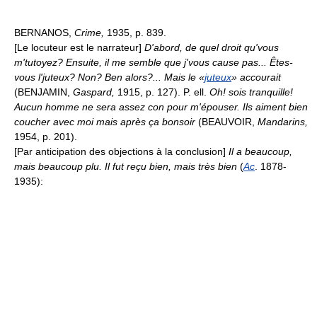
BERNANOS,
Crime,
1935, p. 839.
[Le locuteur est le narrateur]
D'abord, de quel droit qu'vous
m'tutoyez? Ensuite, il me semble que j'vous cause pas... Êtes-
vous l'juteux? Non? Ben alors?... Mais le «
juteux
» accourait
(BENJAMIN,
Gaspard,
1915, p. 127). P. ell.
Oh! sois tranquille!
Aucun homme ne sera assez con pour m'épouser. Ils aiment bien
coucher avec moi mais après ça bonsoir
(BEAUVOIR,
Mandarins,
1954, p. 201).
[Par anticipation des objections à la conclusion]
Il a beaucoup,
mais beaucoup plu.
Il fut reçu bien, mais très bien
(
Ac
. 1878-
1935):