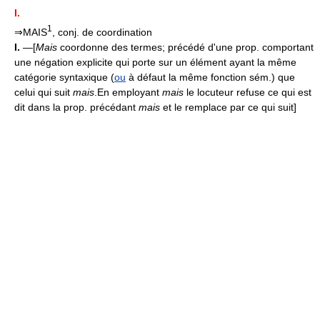
I.
1
⇒MAIS
, conj. de coordination
I.
—[
Mais
coordonne des termes; précédé d'une prop. comportant
une négation explicite qui porte sur un élément ayant la même
catégorie syntaxique (
ou
à défaut la même fonction sém.) que
celui qui suit
mais
.
En employant
mais
le locuteur refuse ce qui est
dit dans la prop. précédant
mais
et le remplace par ce qui suit]