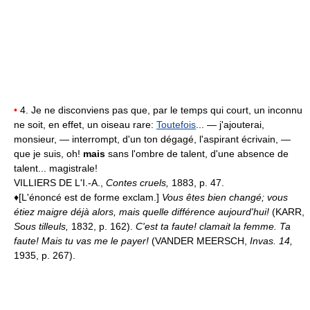
•
4. Je ne disconviens pas que, par le temps qui court, un inconnu
ne soit, en effet, un oiseau rare:
Toutefois
... — j'ajouterai,
monsieur, — interrompt, d'un ton dégagé, l'aspirant écrivain, —
que je suis, oh!
mais
sans l'ombre de talent, d'une absence de
talent... magistrale!
VILLIERS DE L'I.-A.,
Contes cruels,
1883, p. 47.
♦[L'énoncé est de forme exclam.]
Vous êtes bien changé; vous
étiez maigre déjà alors, mais quelle différence aujourd'hui!
(KARR,
Sous tilleuls,
1832, p. 162).
C'est ta faute! clamait la femme. Ta
faute! Mais tu vas me le payer!
(VAN
DER MEERSCH,
Invas. 14
,
1935, p. 267).