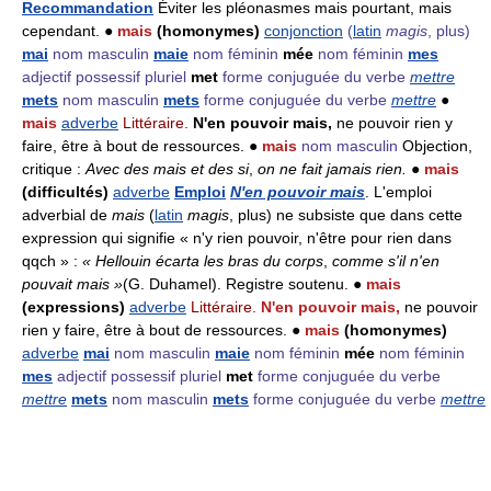
Recommandation
Éviter les pléonasmes mais pourtant, mais
cependant. ●
mais
(homonymes)
conjonction
(
latin
magis
, plus)
mai
nom masculin
maie
nom féminin
mée
nom féminin
mes
adjectif possessif pluriel
met
forme conjuguée du verbe
mettre
mets
nom masculin
mets
forme conjuguée du verbe
mettre
●
mais
adverbe
Littéraire.
N'en pouvoir mais,
ne pouvoir rien y
faire, être à bout de ressources. ●
mais
nom masculin
Objection,
critique :
Avec des mais et des si
,
on ne fait jamais rien.
●
mais
(difficultés)
adverbe
Emploi
N'en pouvoir mais
. L'emploi
adverbial de
mais
(
latin
magis
, plus) ne subsiste que dans cette
expression qui signifie « n'y rien pouvoir, n'être pour rien dans
qqch » :
« Hellouin écarta les bras du corps
,
comme s'il n'en
pouvait mais »
(G. Duhamel). Registre soutenu. ●
mais
(expressions)
adverbe
Littéraire.
N'en pouvoir mais,
ne pouvoir
rien y faire, être à bout de ressources. ●
mais
(homonymes)
adverbe
mai
nom masculin
maie
nom féminin
mée
nom féminin
mes
adjectif possessif pluriel
met
forme conjuguée du verbe
mettre
mets
nom masculin
mets
forme conjuguée du verbe
mettre