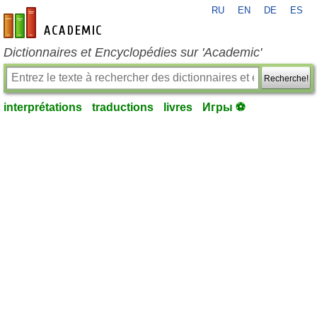
RU
EN
DE
ES
fr-academic.com
Dictionnaires et Encyclopédies sur 'Academic'
Recherche!
interprétations
traductions
livres
Игры ⚽