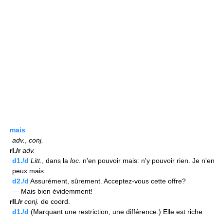
mais
adv.
,
conj.
rI./r
adv.
d1./d
Litt.
, dans la
loc.
n'en pouvoir mais: n'y pouvoir rien. Je n'en
peux mais.
d2./d
Assurément, sûrement. Acceptez-vous cette offre?
—
Mais bien évidemment!
rII./r
conj.
de coord.
d1./d
(Marquant une restriction, une différence.) Elle est riche