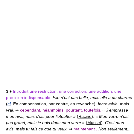
3
♦
Introduit une restriction, une correction, une addition, une
précision indispensable.
Elle n'est pas belle, mais elle a du charme
(
cf
. En compensation, par contre, en revanche)
. Incroyable, mais
vrai.
⇒
cependant
,
néanmoins
,
pourtant
,
toutefois
.
« J'embrasse
mon rival, mais c'est pour l'étouffer »
(
Racine
)
. « Mon verre n'est
pas grand, mais je bois dans mon verre »
(
Musset
)
. C'est mon
avis, mais tu fais ce que tu veux.
⇒
maintenant
.
Non seulement...,