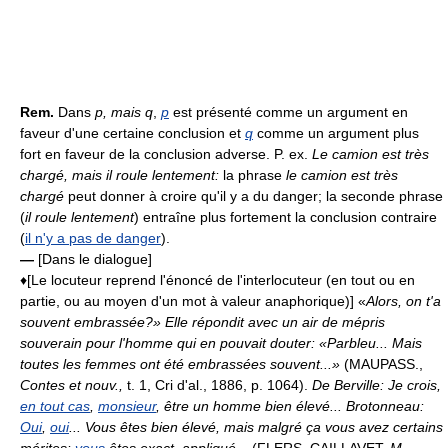
Rem.
Dans
p, mais q
,
p
est présenté comme un argument en
faveur d'une certaine conclusion et
q
comme un argument plus
fort en faveur de la conclusion adverse. P. ex.
Le camion est très
chargé, mais il roule lentement:
la phrase
le camion est très
chargé
peut donner à croire qu'il y a du danger; la seconde phrase
(
il roule lentement
) entraîne plus fortement la conclusion contraire
(
il n'y a pas de danger
).
—
[Dans le dialogue]
♦[Le locuteur reprend l'énoncé de l'interlocuteur (en tout ou en
partie, ou au moyen d'un mot à valeur anaphorique)] «
Alors, on t'a
souvent embrassée?» Elle répondit avec un air de mépris
souverain pour l'homme qui en pouvait douter: «Parbleu... Mais
toutes les femmes ont été embrassées souvent...»
(MAUPASS.,
Contes et nouv.,
t. 1, Cri d'al., 1886, p. 1064).
De Berville: Je crois,
en tout cas
,
monsieur
, être un homme bien élevé... Brotonneau:
Oui
,
oui
... Vous êtes bien élevé, mais malgré ça vous avez certains
mérites:
vous
êtes exact, appliqué...
(FLERS, CAILLAVET,
M.