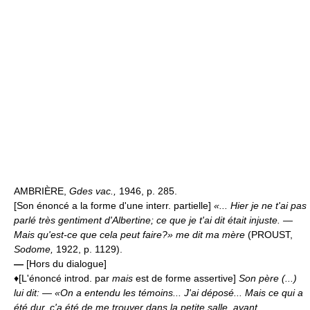
AMBRIÈRE,
Gdes vac.,
1946, p. 285.
[Son énoncé a la forme d'une interr. partielle]
«... Hier je ne t'ai pas
parlé très gentiment d'Albertine; ce que je t'ai dit était injuste. —
Mais qu'est-ce que cela peut faire?» me dit ma mère
(PROUST,
Sodome,
1922, p. 1129).
—
[Hors du dialogue]
♦[L'énoncé introd. par
mais
est de forme assertive]
Son père (...)
lui dit: — «On a entendu les témoins... J'ai déposé... Mais ce qui a
été dur, ç'a été de me trouver dans la petite salle, avant