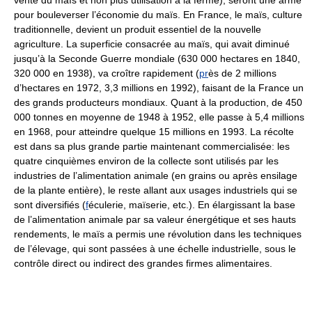
vente du maïs et non plus utilisation à la ferme), seront une arme
pour bouleverser l’économie du maïs. En France, le maïs, culture
traditionnelle, devient un produit essentiel de la nouvelle
agriculture. La superficie consacrée au maïs, qui avait diminué
jusqu’à la Seconde Guerre mondiale (630 000 hectares en 1840,
320 000 en 1938), va croître rapidement (
pr
ès de 2 millions
d’hectares en 1972, 3,3 millions en 1992), faisant de la France un
des grands producteurs mondiaux. Quant à la production, de 450
000 tonnes en moyenne de 1948 à 1952, elle passe à 5,4 millions
en 1968, pour atteindre quelque 15 millions en 1993. La récolte
est dans sa plus grande partie maintenant commercialisée: les
quatre cinquièmes environ de la collecte sont utilisés par les
industries de l’alimentation animale (en grains ou après ensilage
de la plante entière), le reste allant aux usages industriels qui se
sont diversifiés (
f
éculerie, maïserie, etc.). En élargissant la base
de l’alimentation animale par sa valeur énergétique et ses hauts
rendements, le maïs a permis une révolution dans les techniques
de l’élevage, qui sont passées à une échelle industrielle, sous le
contrôle direct ou indirect des grandes firmes alimentaires.