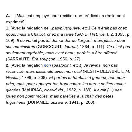
A.
—[
Mais
est employé pour rectifier une prédication réellement
exprimée]
1.
[Avec la négation
ne...pas/plus/guère,
etc.]
Ce n'était pas chez
nous, mais à Chaillot, chez ma tante
(SAND,
Hist. vie,
t. 2, 1855, p.
169).
Il ne venait pas lui demander de l'argent, mais justice pour
ses administrés
(GONCOURT,
Journal,
1864, p. 111).
Ce n'est pas
seulement agréable, mais c'est beau, parfois, d'être offensé
(SARRAUTE,
Ère soupçon,
1956, p. 27).
2.
[Avec la négation
non
(
pas/point,
etc.)]
Je revins, non pas
réconcilié, mais dissimulé avec mon rival
(RESTIF DE
LA BRET.,
M.
Nicolas
,
1796, p. 208).
Et parfois tu tombais à genoux, non pour
prier, mais
pour appuyer ton front contre
les dures petites mains
glacées
(MAURIAC,
Noeud vip.,
1932, p. 139).
Il avait (...) des
joues non point molles, mais pareilles à la chair des bêtes
frigorifiées
(DUHAMEL,
Suzanne,
1941, p. 200).