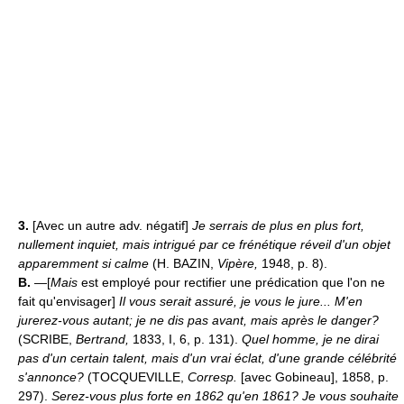
3.
[Avec un autre adv. négatif]
Je serrais de plus en plus fort,
nullement inquiet, mais intrigué par ce frénétique réveil d'un objet
apparemment si calme
(H. BAZIN,
Vipère,
1948, p. 8).
B.
—[
Mais
est employé pour rectifier une prédication que l'on ne
fait qu'envisager]
Il vous serait assuré, je vous le jure... M'en
jurerez-vous autant; je ne dis pas avant, mais après le danger?
(SCRIBE,
Bertrand,
1833, I, 6, p. 131).
Quel homme, je ne dirai
pas d'un certain talent, mais d'un vrai éclat, d'une grande célébrité
s'annonce?
(TOCQUEVILLE,
Corresp.
[avec Gobineau], 1858, p.
297).
Serez-vous plus forte en 1862 qu'en 1861? Je vous souhaite