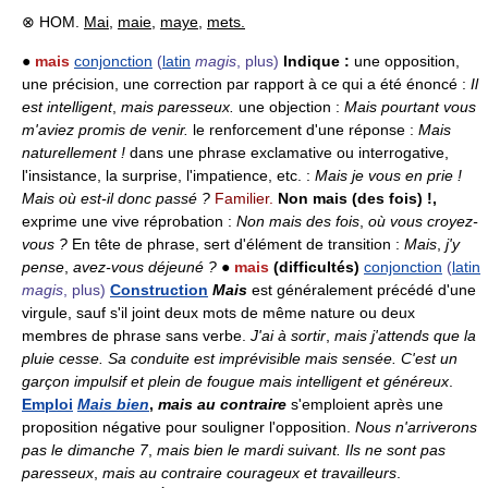
⊗ HOM.
Mai
,
maie
,
maye
,
mets.
●
mais
conjonction
(
latin
magis
, plus)
Indique :
une opposition,
une précision, une correction par rapport à ce qui a été énoncé :
Il
est intelligent
,
mais paresseux.
une objection :
Mais pourtant vous
m'aviez promis de venir.
le renforcement d'une réponse :
Mais
naturellement !
dans une phrase exclamative ou interrogative,
l'insistance, la surprise, l'impatience, etc. :
Mais je vous en prie !
Mais où est-il donc passé ?
Familier.
Non mais (des fois) !,
exprime une vive réprobation :
Non mais des fois
,
où vous croyez-
vous ?
En tête de phrase, sert d'élément de transition :
Mais
,
j'y
pense
,
avez-vous déjeuné ?
●
mais
(difficultés)
conjonction
(
latin
magis
, plus)
Construction
Mais
est généralement précédé d'une
virgule, sauf s'il joint deux mots de même nature ou deux
membres de phrase sans verbe.
J'ai à sortir
,
mais j'attends que la
pluie cesse. Sa conduite est imprévisible mais sensée. C'est un
garçon impulsif et plein de fougue mais intelligent et généreux
.
Emploi
Mais bien
,
mais au contraire
s'emploient après une
proposition négative pour souligner l'opposition.
Nous n'arriverons
pas le dimanche 7
,
mais bien le mardi suivant. Ils ne sont pas
paresseux
,
mais au contraire courageux et travailleurs
.