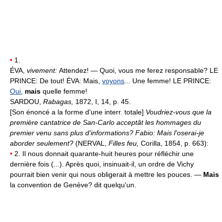
•
1.
ÉVA,
vivement:
Attendez! — Quoi, vous me ferez responsable? LE
PRINCE: De tout! ÉVA: Mais,
voyons
... Une femme! LE PRINCE:
Oui
,
mais
quelle femme!
SARDOU,
Rabagas,
1872, I, 14, p. 45.
[Son énoncé a la forme d'une interr. totale]
Voudriez-vous que la
première cantatrice de San-Carlo acceptât les hommages du
premier venu sans plus d'informations? Fabio: Mais l'oserai-je
aborder seulement?
(NERVAL,
Filles feu,
Corilla, 1854, p. 663):
•
2. Il nous donnait quarante-huit heures pour réfléchir une
dernière fois (...). Après quoi, insinuait-il, un ordre de Vichy
pourrait bien venir qui nous obligerait à mettre les pouces. —
Mais
la convention de Genève? dit quelqu'un.