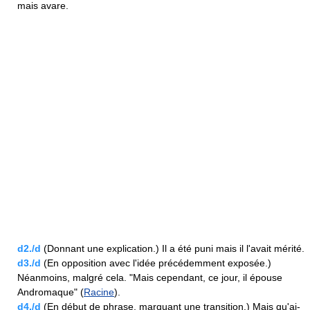
mais avare.
d2./d
(Donnant une explication.) Il a été puni mais il l'avait mérité.
d3./d
(En opposition avec l'idée précédemment exposée.)
Néanmoins, malgré cela. "Mais cependant, ce jour, il épouse
Andromaque" (
Racine
).
d4./d
(En début de phrase, marquant une transition.) Mais qu'ai-