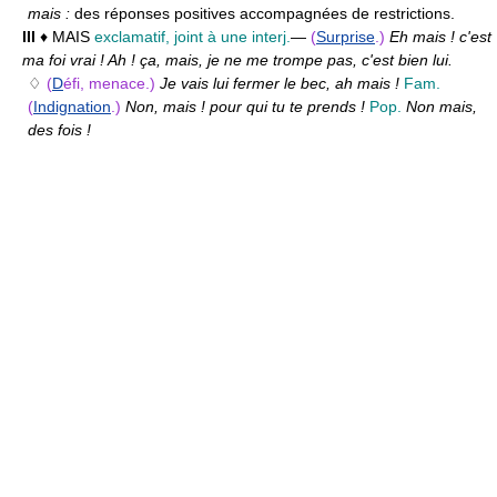
mais :
des réponses positives accompagnées de restrictions.
III
♦ MAIS
exclamatif, joint à une interj.
—
(
Surprise
.)
Eh mais ! c'est
ma foi vrai ! Ah ! ça, mais, je ne me trompe pas, c'est bien lui.
♢
(
D
éfi, menace.)
Je vais lui fermer le bec, ah mais !
Fam.
(
Indignation
.)
Non, mais ! pour qui tu te prends !
Pop.
Non mais,
des fois !